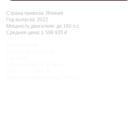
Страна привоза: Япония
Год выпуска: 2022
Мощность двигателя: до 160 л.с.
Средняя цена: 1 596 935 ₽
Марка: Mazda
Модель: Roadster ND
Год: 2022
Страна привоза: Япония
Цена: 1.5 – 2 млн ₽
Мощность двигателя: до 160 л.с.