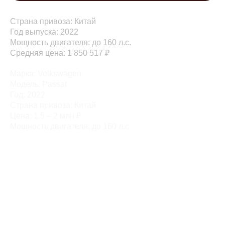
Страна привоза: Китай
Год выпуска: 2022
Мощность двигателя: до 160 л.с.
Средняя цена: 1 850 517 ₽
Марка: Volkswagen
Модель: Passat
Год: 2022
Страна привоза: Китай
Цена: 1.5 – 2 млн ₽
Мощность двигателя: до 160 л.с.