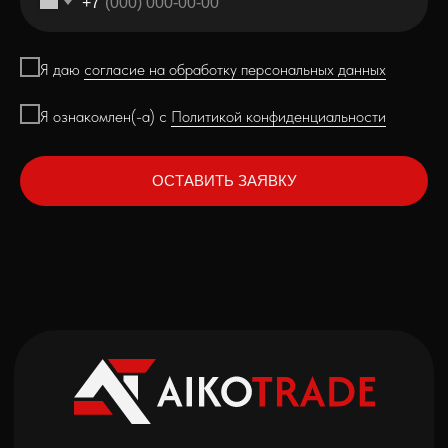
+7
Я даю
согласие на обработку персональных данных
Я ознакомлен(-а) с
Политикой конфиденциальности
ОСТАВИТЬ ЗАЯВКУ
[ Адрес ]
г. Владивосток,
ул. Светланская 165а
[ Соцсети ]
Канал в Telegram
Сообщество в ВК
[ Для связи ]
+7 (804) 700-98-88
aikotradeing@gmail.com