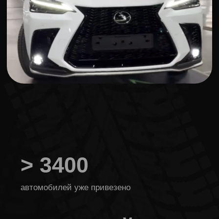
15 лет
опыта в этой сфере
25% экономия
за счет прямых поставок без посредников
Автомобили,
которые мы
привезли
из Японии
в Россию