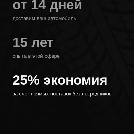
Subaru Forester
Пробег:
24 000 км
Год выпуска:
2021 г
Комплектация:
Максимальная
Объем:
1.8 л
Двигатель:
Турбо
Цена:
3 000 000 руб