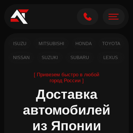
ISUZU
MITSUBISHI
HONDA
TOYOTA
NISSAN
SUZUKI
SUBARU
LEXUS
[ Привезем быстро в любой
город России ]
Доставка
автомобилей
из Японии
ПОЛУЧИТЬ РАСЧЕТ
НАПИСАТЬ В TELEGRAM