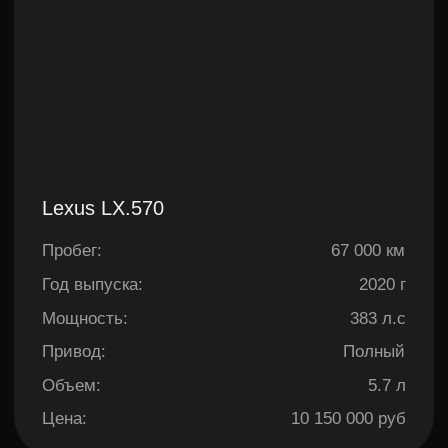
Mini Cooper Hatch One
Заказывал в данной ком
с Южной Кореи в Симфе
был на авто с небольш
Пробег:
57 000 км
2022 г 1.6 турбо. Диало
Год выпуска:
2018 г
(менеджер компании). К
четко, оперативно, про
Привод:
Передний
На связи был 24/7. Ма
очень быстро в состоян
Мощность:
102 л.с
и с люком и панорамно
Оценка:
4,5
раз когда сажусь в сво
как будто машина с сал
Цена:
1 575 000 руб
Если вы действительно
машину, то обращайтес
Айко-Трейд.Это профес
дела без преувеличения
Subaru Forester
Пробег:
38 000 км