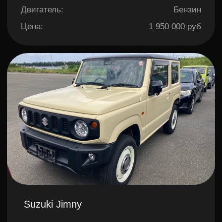
Lexus LX.570
Пробег:
67 000 км
Год выпуска:
2020 г
Мощность:
383 л.с
Привод:
Полный
Объем:
5.7 л
Цена:
10 150 000 руб